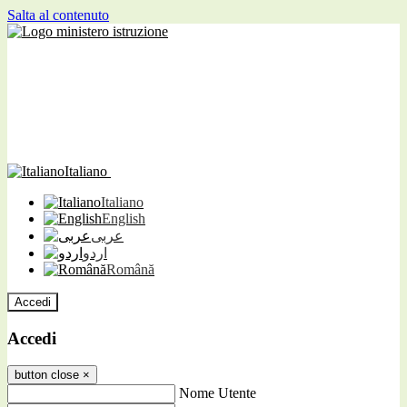
Salta al contenuto
Italiano
Italiano
English
عربى
اردو
Română
Accedi
Accedi
button close
×
Nome Utente