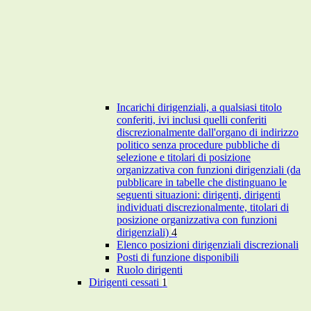
Incarichi dirigenziali, a qualsiasi titolo
conferiti, ivi inclusi quelli conferiti
discrezionalmente dall'organo di indirizzo
politico senza procedure pubbliche di
selezione e titolari di posizione
organizzativa con funzioni dirigenziali (da
pubblicare in tabelle che distinguano le
seguenti situazioni: dirigenti, dirigenti
individuati discrezionalmente, titolari di
posizione organizzativa con funzioni
dirigenziali)
4
Elenco posizioni dirigenziali discrezionali
Posti di funzione disponibili
Ruolo dirigenti
Dirigenti cessati
1