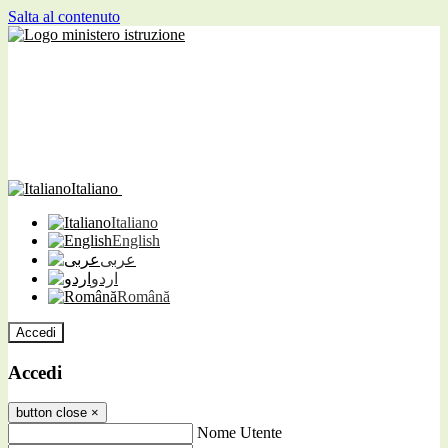
Salta al contenuto
Italiano
Italiano
English
عربى
اردو
Română
Accedi
Accedi
button close
×
Nome Utente