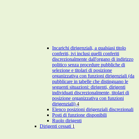
Incarichi dirigenziali, a qualsiasi titolo
conferiti, ivi inclusi quelli conferiti
discrezionalmente dall'organo di indirizzo
politico senza procedure pubbliche di
selezione e titolari di posizione
organizzativa con funzioni dirigenziali (da
pubblicare in tabelle che distinguano le
seguenti situazioni: dirigenti, dirigenti
individuati discrezionalmente, titolari di
posizione organizzativa con funzioni
dirigenziali)
4
Elenco posizioni dirigenziali discrezionali
Posti di funzione disponibili
Ruolo dirigenti
Dirigenti cessati
1