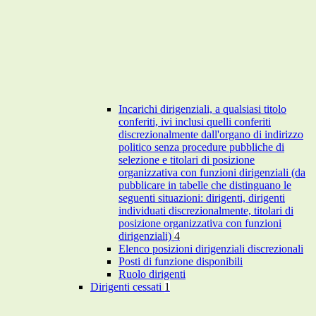
Incarichi dirigenziali, a qualsiasi titolo
conferiti, ivi inclusi quelli conferiti
discrezionalmente dall'organo di indirizzo
politico senza procedure pubbliche di
selezione e titolari di posizione
organizzativa con funzioni dirigenziali (da
pubblicare in tabelle che distinguano le
seguenti situazioni: dirigenti, dirigenti
individuati discrezionalmente, titolari di
posizione organizzativa con funzioni
dirigenziali)
4
Elenco posizioni dirigenziali discrezionali
Posti di funzione disponibili
Ruolo dirigenti
Dirigenti cessati
1