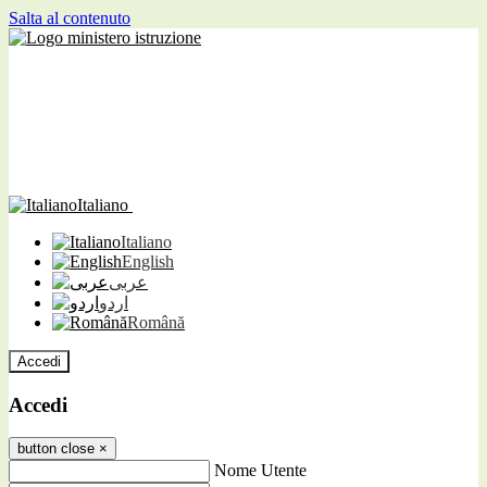
Salta al contenuto
Italiano
Italiano
English
عربى
اردو
Română
Accedi
Accedi
button close
×
Nome Utente