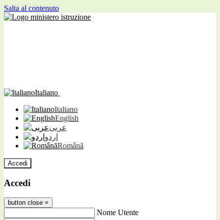
Salta al contenuto
Italiano
Italiano
English
عربى
اردو
Română
Accedi
Accedi
button close
×
Nome Utente