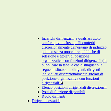
Incarichi dirigenziali, a qualsiasi titolo
conferiti, ivi inclusi quelli conferiti
discrezionalmente dall'organo di indirizzo
politico senza procedure pubbliche di
selezione e titolari di posizione
organizzativa con funzioni dirigenziali (da
pubblicare in tabelle che distinguano le
seguenti situazioni: dirigenti, dirigenti
individuati discrezionalmente, titolari di
posizione organizzativa con funzioni
dirigenziali)
4
Elenco posizioni dirigenziali discrezionali
Posti di funzione disponibili
Ruolo dirigenti
Dirigenti cessati
1