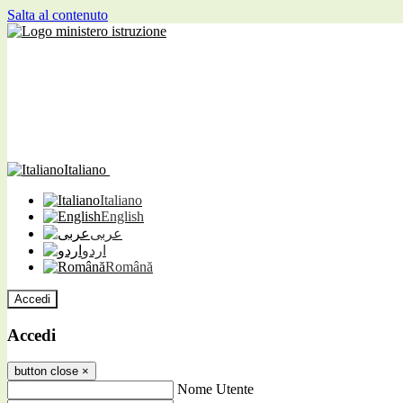
Salta al contenuto
Italiano
Italiano
English
عربى
اردو
Română
Accedi
Accedi
button close
×
Nome Utente