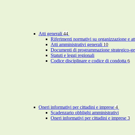
Atti generali
44
Riferimenti normativi su organizzazione e at
Atti amministrativi generali
10
Documenti di programmazione strategico-ge
Statuti e leggi regionali
Codice disciplinare e codice di condotta
6
Oneri informativi per cittadini e imprese
4
Scadenzario obblighi amministrativi
Oneri informativi per cittadini e imprese
3