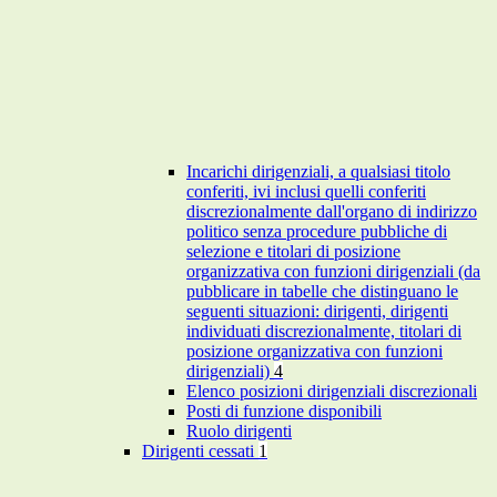
Incarichi dirigenziali, a qualsiasi titolo
conferiti, ivi inclusi quelli conferiti
discrezionalmente dall'organo di indirizzo
politico senza procedure pubbliche di
selezione e titolari di posizione
organizzativa con funzioni dirigenziali (da
pubblicare in tabelle che distinguano le
seguenti situazioni: dirigenti, dirigenti
individuati discrezionalmente, titolari di
posizione organizzativa con funzioni
dirigenziali)
4
Elenco posizioni dirigenziali discrezionali
Posti di funzione disponibili
Ruolo dirigenti
Dirigenti cessati
1