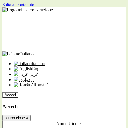
Salta al contenuto
Italiano
Italiano
English
عربى
اردو
Română
Accedi
Accedi
button close
×
Nome Utente