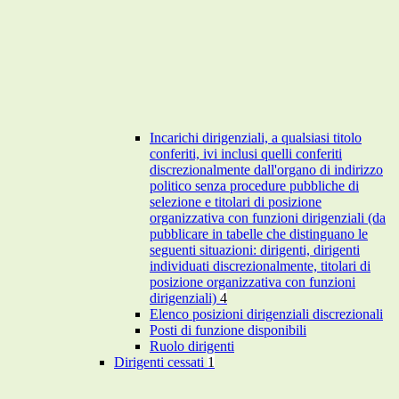
Incarichi dirigenziali, a qualsiasi titolo
conferiti, ivi inclusi quelli conferiti
discrezionalmente dall'organo di indirizzo
politico senza procedure pubbliche di
selezione e titolari di posizione
organizzativa con funzioni dirigenziali (da
pubblicare in tabelle che distinguano le
seguenti situazioni: dirigenti, dirigenti
individuati discrezionalmente, titolari di
posizione organizzativa con funzioni
dirigenziali)
4
Elenco posizioni dirigenziali discrezionali
Posti di funzione disponibili
Ruolo dirigenti
Dirigenti cessati
1