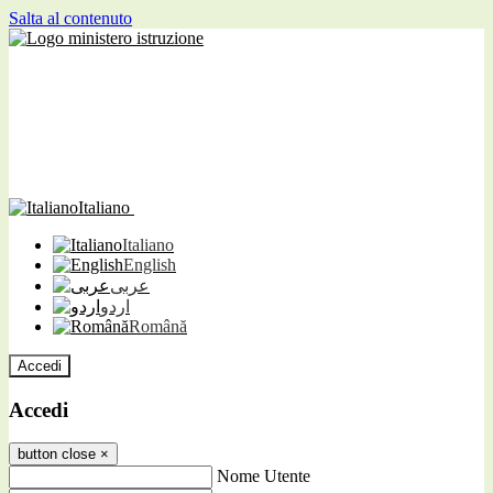
Salta al contenuto
Italiano
Italiano
English
عربى
اردو
Română
Accedi
Accedi
button close
×
Nome Utente