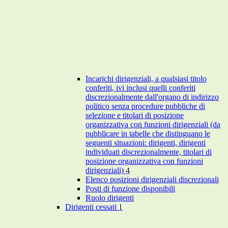
Incarichi dirigenziali, a qualsiasi titolo
conferiti, ivi inclusi quelli conferiti
discrezionalmente dall'organo di indirizzo
politico senza procedure pubbliche di
selezione e titolari di posizione
organizzativa con funzioni dirigenziali (da
pubblicare in tabelle che distinguano le
seguenti situazioni: dirigenti, dirigenti
individuati discrezionalmente, titolari di
posizione organizzativa con funzioni
dirigenziali)
4
Elenco posizioni dirigenziali discrezionali
Posti di funzione disponibili
Ruolo dirigenti
Dirigenti cessati
1