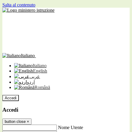
Salta al contenuto
Italiano
Italiano
English
عربى
اردو
Română
Accedi
Accedi
button close
×
Nome Utente