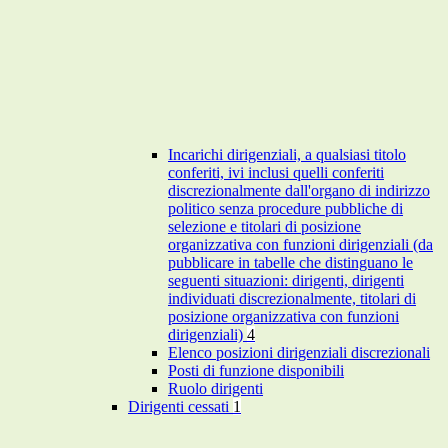
Incarichi dirigenziali, a qualsiasi titolo
conferiti, ivi inclusi quelli conferiti
discrezionalmente dall'organo di indirizzo
politico senza procedure pubbliche di
selezione e titolari di posizione
organizzativa con funzioni dirigenziali (da
pubblicare in tabelle che distinguano le
seguenti situazioni: dirigenti, dirigenti
individuati discrezionalmente, titolari di
posizione organizzativa con funzioni
dirigenziali)
4
Elenco posizioni dirigenziali discrezionali
Posti di funzione disponibili
Ruolo dirigenti
Dirigenti cessati
1