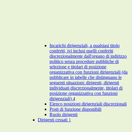
Incarichi dirigenziali, a qualsiasi titolo
conferiti, ivi inclusi quelli conferiti
discrezionalmente dall'organo di indirizzo
politico senza procedure pubbliche di
selezione e titolari di posizione
organizzativa con funzioni dirigenziali (da
pubblicare in tabelle che distinguano le
seguenti situazioni: dirigenti, dirigenti
individuati discrezionalmente, titolari di
posizione organizzativa con funzioni
dirigenziali)
4
Elenco posizioni dirigenziali discrezionali
Posti di funzione disponibili
Ruolo dirigenti
Dirigenti cessati
1