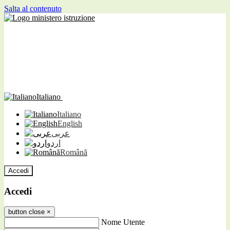
Salta al contenuto
Italiano
Italiano
English
عربى
اردو
Română
Accedi
Accedi
button close
×
Nome Utente