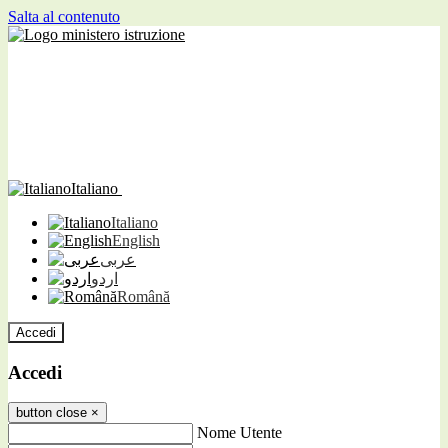
Salta al contenuto
Italiano
Italiano
English
عربى
اردو
Română
Accedi
Accedi
button close
×
Nome Utente