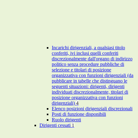
Incarichi dirigenziali, a qualsiasi titolo
conferiti, ivi inclusi quelli conferiti
discrezionalmente dall'organo di indirizzo
politico senza procedure pubbliche di
selezione e titolari di posizione
organizzativa con funzioni dirigenziali (da
pubblicare in tabelle che distinguano le
seguenti situazioni: dirigenti, dirigenti
individuati discrezionalmente, titolari di
posizione organizzativa con funzioni
dirigenziali)
4
Elenco posizioni dirigenziali discrezionali
Posti di funzione disponibili
Ruolo dirigenti
Dirigenti cessati
1