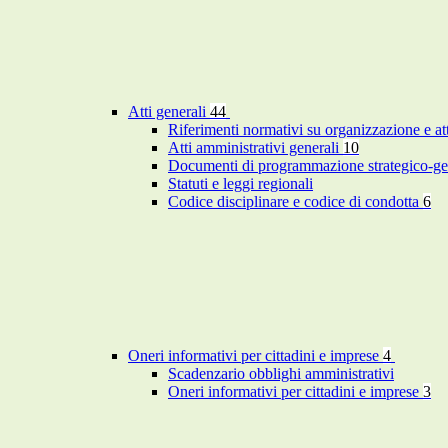
Atti generali
44
Riferimenti normativi su organizzazione e at
Atti amministrativi generali
10
Documenti di programmazione strategico-ge
Statuti e leggi regionali
Codice disciplinare e codice di condotta
6
Oneri informativi per cittadini e imprese
4
Scadenzario obblighi amministrativi
Oneri informativi per cittadini e imprese
3