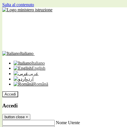
Salta al contenuto
Italiano
Italiano
English
عربى
اردو
Română
Accedi
Accedi
button close
×
Nome Utente