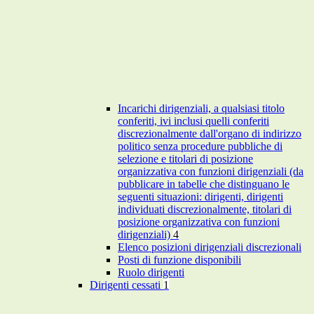
Incarichi dirigenziali, a qualsiasi titolo
conferiti, ivi inclusi quelli conferiti
discrezionalmente dall'organo di indirizzo
politico senza procedure pubbliche di
selezione e titolari di posizione
organizzativa con funzioni dirigenziali (da
pubblicare in tabelle che distinguano le
seguenti situazioni: dirigenti, dirigenti
individuati discrezionalmente, titolari di
posizione organizzativa con funzioni
dirigenziali)
4
Elenco posizioni dirigenziali discrezionali
Posti di funzione disponibili
Ruolo dirigenti
Dirigenti cessati
1