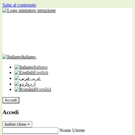
Salta al contenuto
Italiano
Italiano
English
عربى
اردو
Română
Accedi
Accedi
button close
×
Nome Utente