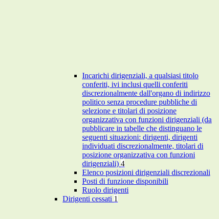
Incarichi dirigenziali, a qualsiasi titolo
conferiti, ivi inclusi quelli conferiti
discrezionalmente dall'organo di indirizzo
politico senza procedure pubbliche di
selezione e titolari di posizione
organizzativa con funzioni dirigenziali (da
pubblicare in tabelle che distinguano le
seguenti situazioni: dirigenti, dirigenti
individuati discrezionalmente, titolari di
posizione organizzativa con funzioni
dirigenziali)
4
Elenco posizioni dirigenziali discrezionali
Posti di funzione disponibili
Ruolo dirigenti
Dirigenti cessati
1