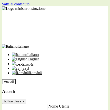
Salta al contenuto
Italiano
Italiano
English
عربى
اردو
Română
Accedi
Accedi
button close
×
Nome Utente