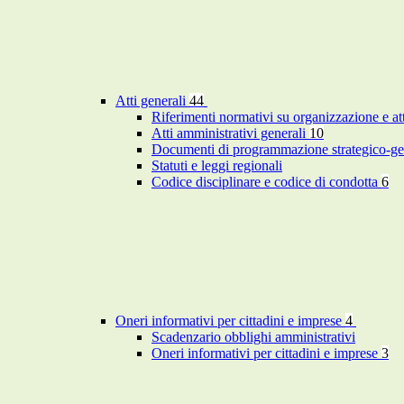
Atti generali
44
Riferimenti normativi su organizzazione e at
Atti amministrativi generali
10
Documenti di programmazione strategico-ge
Statuti e leggi regionali
Codice disciplinare e codice di condotta
6
Oneri informativi per cittadini e imprese
4
Scadenzario obblighi amministrativi
Oneri informativi per cittadini e imprese
3