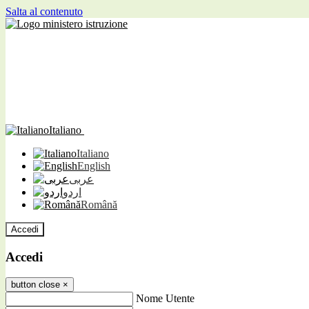
Salta al contenuto
Italiano
Italiano
English
عربى
اردو
Română
Accedi
Accedi
button close
×
Nome Utente