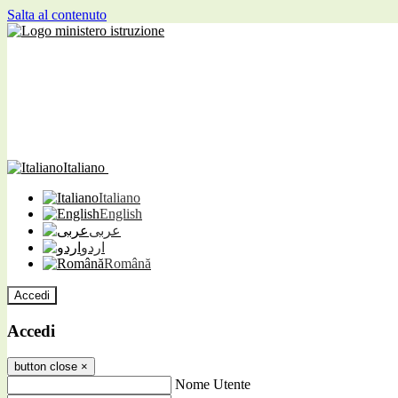
Salta al contenuto
Italiano
Italiano
English
عربى
اردو
Română
Accedi
Accedi
button close
×
Nome Utente