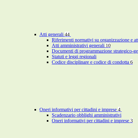
Atti generali
44
Riferimenti normativi su organizzazione e at
Atti amministrativi generali
10
Documenti di programmazione strategico-ge
Statuti e leggi regionali
Codice disciplinare e codice di condotta
6
Oneri informativi per cittadini e imprese
4
Scadenzario obblighi amministrativi
Oneri informativi per cittadini e imprese
3