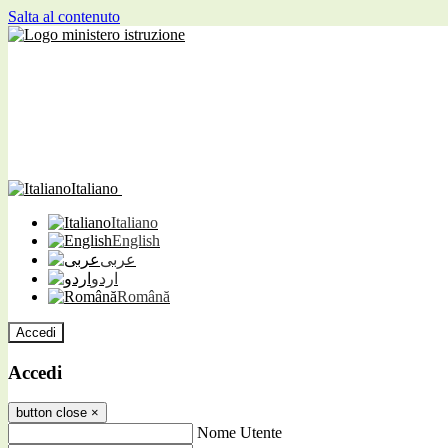
Salta al contenuto
Italiano
Italiano
English
عربى
اردو
Română
Accedi
Accedi
button close
×
Nome Utente