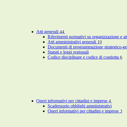
Atti generali
44
Riferimenti normativi su organizzazione e at
Atti amministrativi generali
10
Documenti di programmazione strategico-ge
Statuti e leggi regionali
Codice disciplinare e codice di condotta
6
Oneri informativi per cittadini e imprese
4
Scadenzario obblighi amministrativi
Oneri informativi per cittadini e imprese
3