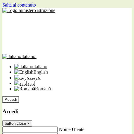
Salta al contenuto
Italiano
Italiano
English
عربى
اردو
Română
Accedi
Accedi
button close
×
Nome Utente