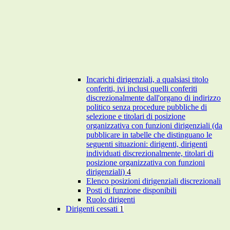
Incarichi dirigenziali, a qualsiasi titolo
conferiti, ivi inclusi quelli conferiti
discrezionalmente dall'organo di indirizzo
politico senza procedure pubbliche di
selezione e titolari di posizione
organizzativa con funzioni dirigenziali (da
pubblicare in tabelle che distinguano le
seguenti situazioni: dirigenti, dirigenti
individuati discrezionalmente, titolari di
posizione organizzativa con funzioni
dirigenziali)
4
Elenco posizioni dirigenziali discrezionali
Posti di funzione disponibili
Ruolo dirigenti
Dirigenti cessati
1