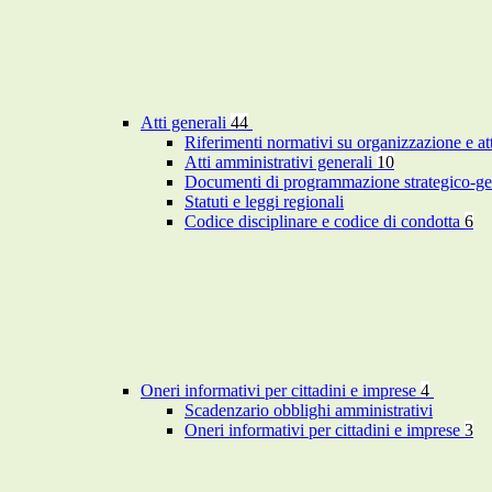
Atti generali
44
Riferimenti normativi su organizzazione e at
Atti amministrativi generali
10
Documenti di programmazione strategico-ge
Statuti e leggi regionali
Codice disciplinare e codice di condotta
6
Oneri informativi per cittadini e imprese
4
Scadenzario obblighi amministrativi
Oneri informativi per cittadini e imprese
3