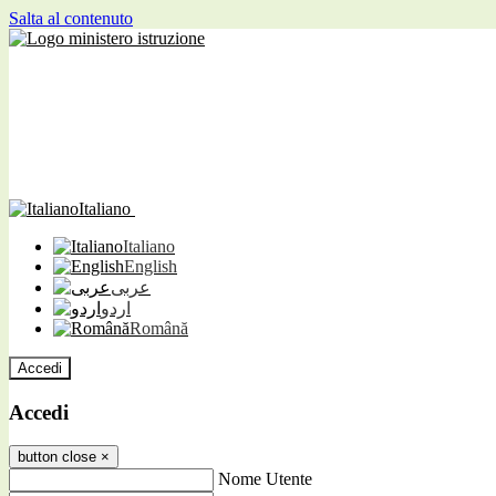
Salta al contenuto
Italiano
Italiano
English
عربى
اردو
Română
Accedi
Accedi
button close
×
Nome Utente