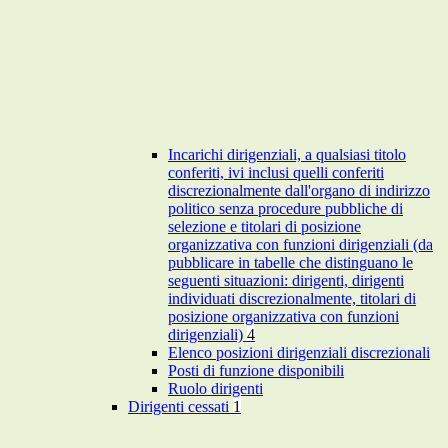
Incarichi dirigenziali, a qualsiasi titolo
conferiti, ivi inclusi quelli conferiti
discrezionalmente dall'organo di indirizzo
politico senza procedure pubbliche di
selezione e titolari di posizione
organizzativa con funzioni dirigenziali (da
pubblicare in tabelle che distinguano le
seguenti situazioni: dirigenti, dirigenti
individuati discrezionalmente, titolari di
posizione organizzativa con funzioni
dirigenziali)
4
Elenco posizioni dirigenziali discrezionali
Posti di funzione disponibili
Ruolo dirigenti
Dirigenti cessati
1