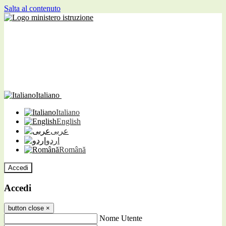
Salta al contenuto
Italiano
Italiano
English
عربى
اردو
Română
Accedi
Accedi
button close
×
Nome Utente