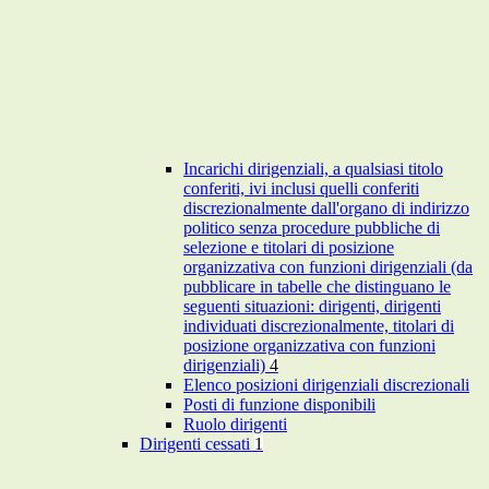
Incarichi dirigenziali, a qualsiasi titolo
conferiti, ivi inclusi quelli conferiti
discrezionalmente dall'organo di indirizzo
politico senza procedure pubbliche di
selezione e titolari di posizione
organizzativa con funzioni dirigenziali (da
pubblicare in tabelle che distinguano le
seguenti situazioni: dirigenti, dirigenti
individuati discrezionalmente, titolari di
posizione organizzativa con funzioni
dirigenziali)
4
Elenco posizioni dirigenziali discrezionali
Posti di funzione disponibili
Ruolo dirigenti
Dirigenti cessati
1