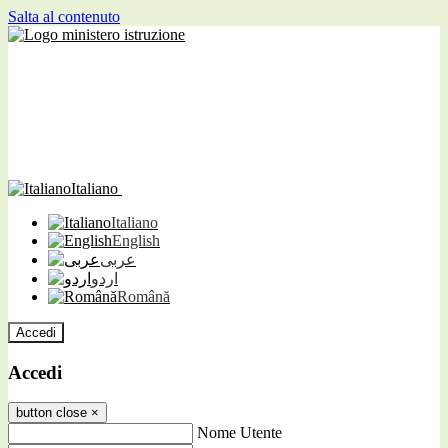
Salta al contenuto
Italiano
Italiano
English
عربى
اردو
Română
Accedi
Accedi
button close
×
Nome Utente