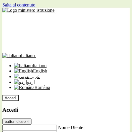
Salta al contenuto
Italiano
Italiano
English
عربى
اردو
Română
Accedi
Accedi
button close
×
Nome Utente