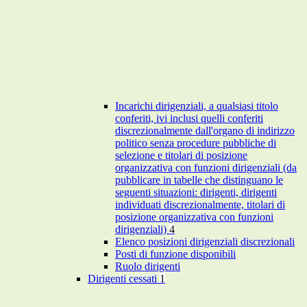
Incarichi dirigenziali, a qualsiasi titolo
conferiti, ivi inclusi quelli conferiti
discrezionalmente dall'organo di indirizzo
politico senza procedure pubbliche di
selezione e titolari di posizione
organizzativa con funzioni dirigenziali (da
pubblicare in tabelle che distinguano le
seguenti situazioni: dirigenti, dirigenti
individuati discrezionalmente, titolari di
posizione organizzativa con funzioni
dirigenziali)
4
Elenco posizioni dirigenziali discrezionali
Posti di funzione disponibili
Ruolo dirigenti
Dirigenti cessati
1