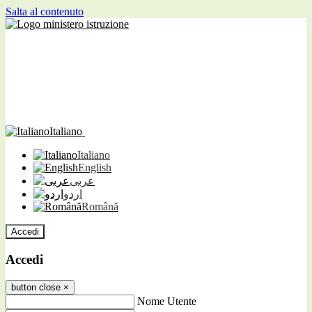
Salta al contenuto
Italiano
Italiano
English
عربى
اردو
Română
Accedi
Accedi
button close
×
Nome Utente