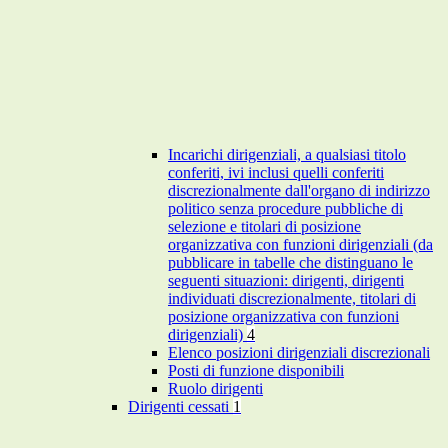
Incarichi dirigenziali, a qualsiasi titolo
conferiti, ivi inclusi quelli conferiti
discrezionalmente dall'organo di indirizzo
politico senza procedure pubbliche di
selezione e titolari di posizione
organizzativa con funzioni dirigenziali (da
pubblicare in tabelle che distinguano le
seguenti situazioni: dirigenti, dirigenti
individuati discrezionalmente, titolari di
posizione organizzativa con funzioni
dirigenziali)
4
Elenco posizioni dirigenziali discrezionali
Posti di funzione disponibili
Ruolo dirigenti
Dirigenti cessati
1