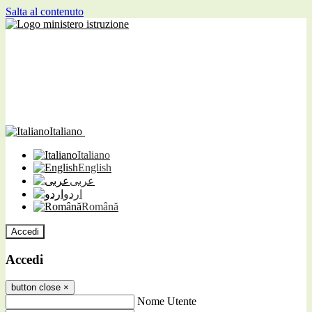
Salta al contenuto
Italiano
Italiano
English
عربى
اردو
Română
Accedi
Accedi
button close
×
Nome Utente