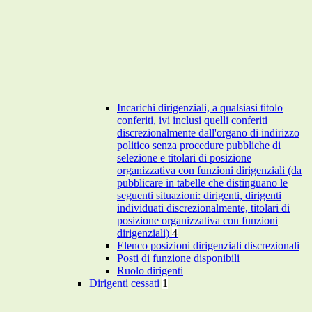
Incarichi dirigenziali, a qualsiasi titolo
conferiti, ivi inclusi quelli conferiti
discrezionalmente dall'organo di indirizzo
politico senza procedure pubbliche di
selezione e titolari di posizione
organizzativa con funzioni dirigenziali (da
pubblicare in tabelle che distinguano le
seguenti situazioni: dirigenti, dirigenti
individuati discrezionalmente, titolari di
posizione organizzativa con funzioni
dirigenziali)
4
Elenco posizioni dirigenziali discrezionali
Posti di funzione disponibili
Ruolo dirigenti
Dirigenti cessati
1