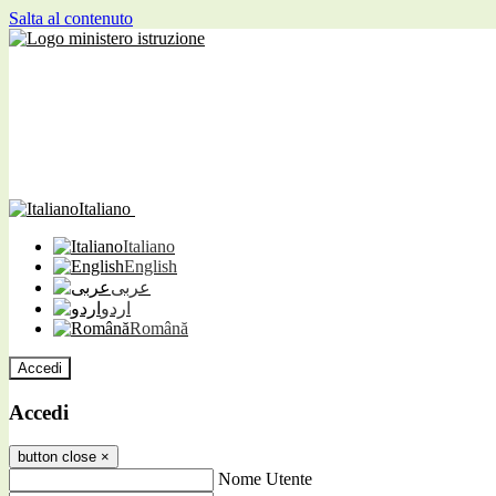
Salta al contenuto
Italiano
Italiano
English
عربى
اردو
Română
Accedi
Accedi
button close
×
Nome Utente