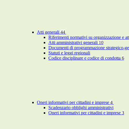
Atti generali
44
Riferimenti normativi su organizzazione e at
Atti amministrativi generali
10
Documenti di programmazione strategico-ge
Statuti e leggi regionali
Codice disciplinare e codice di condotta
6
Oneri informativi per cittadini e imprese
4
Scadenzario obblighi amministrativi
Oneri informativi per cittadini e imprese
3