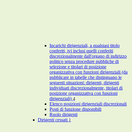
Incarichi dirigenziali, a qualsiasi titolo
conferiti, ivi inclusi quelli conferiti
discrezionalmente dall'organo di indirizzo
politico senza procedure pubbliche di
selezione e titolari di posizione
organizzativa con funzioni dirigenziali (da
pubblicare in tabelle che distinguano le
seguenti situazioni: dirigenti, dirigenti
individuati discrezionalmente, titolari di
posizione organizzativa con funzioni
dirigenziali)
4
Elenco posizioni dirigenziali discrezionali
Posti di funzione disponibili
Ruolo dirigenti
Dirigenti cessati
1