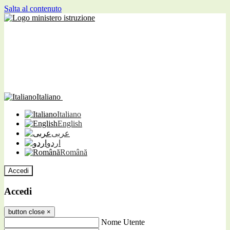
Salta al contenuto
Italiano
Italiano
English
عربى
اردو
Română
Accedi
Accedi
button close
×
Nome Utente