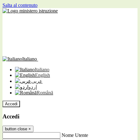
Salta al contenuto
Italiano
Italiano
English
عربى
اردو
Română
Accedi
Accedi
button close
×
Nome Utente