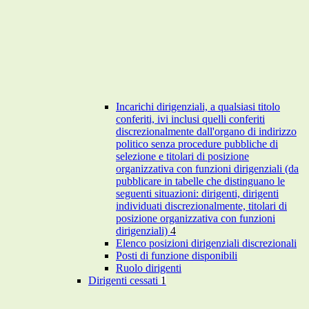
Incarichi dirigenziali, a qualsiasi titolo
conferiti, ivi inclusi quelli conferiti
discrezionalmente dall'organo di indirizzo
politico senza procedure pubbliche di
selezione e titolari di posizione
organizzativa con funzioni dirigenziali (da
pubblicare in tabelle che distinguano le
seguenti situazioni: dirigenti, dirigenti
individuati discrezionalmente, titolari di
posizione organizzativa con funzioni
dirigenziali)
4
Elenco posizioni dirigenziali discrezionali
Posti di funzione disponibili
Ruolo dirigenti
Dirigenti cessati
1