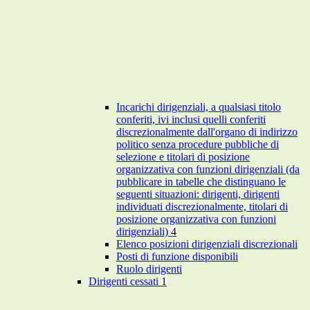
Incarichi dirigenziali, a qualsiasi titolo
conferiti, ivi inclusi quelli conferiti
discrezionalmente dall'organo di indirizzo
politico senza procedure pubbliche di
selezione e titolari di posizione
organizzativa con funzioni dirigenziali (da
pubblicare in tabelle che distinguano le
seguenti situazioni: dirigenti, dirigenti
individuati discrezionalmente, titolari di
posizione organizzativa con funzioni
dirigenziali)
4
Elenco posizioni dirigenziali discrezionali
Posti di funzione disponibili
Ruolo dirigenti
Dirigenti cessati
1