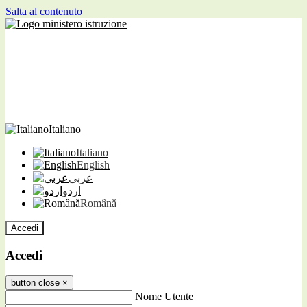
Salta al contenuto
Italiano
Italiano
English
عربى
اردو
Română
Accedi
Accedi
button close
×
Nome Utente