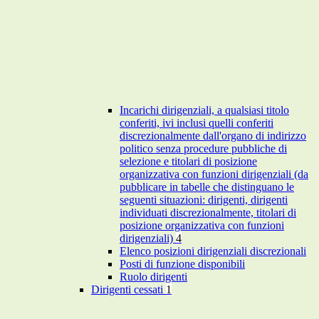
Incarichi dirigenziali, a qualsiasi titolo
conferiti, ivi inclusi quelli conferiti
discrezionalmente dall'organo di indirizzo
politico senza procedure pubbliche di
selezione e titolari di posizione
organizzativa con funzioni dirigenziali (da
pubblicare in tabelle che distinguano le
seguenti situazioni: dirigenti, dirigenti
individuati discrezionalmente, titolari di
posizione organizzativa con funzioni
dirigenziali)
4
Elenco posizioni dirigenziali discrezionali
Posti di funzione disponibili
Ruolo dirigenti
Dirigenti cessati
1