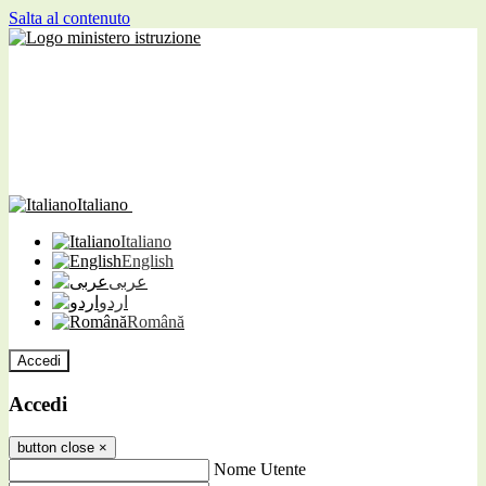
Salta al contenuto
Italiano
Italiano
English
عربى
اردو
Română
Accedi
Accedi
button close
×
Nome Utente