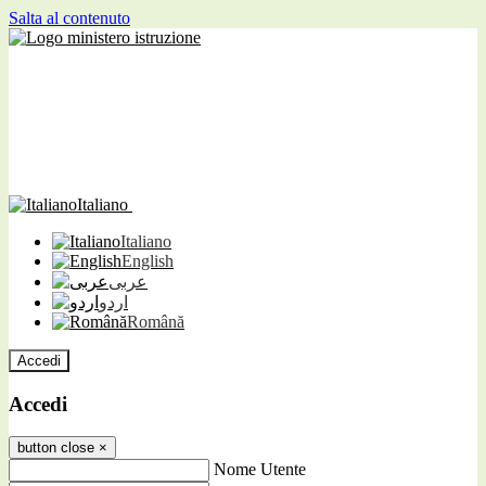
Salta al contenuto
Italiano
Italiano
English
عربى
اردو
Română
Accedi
Accedi
button close
×
Nome Utente