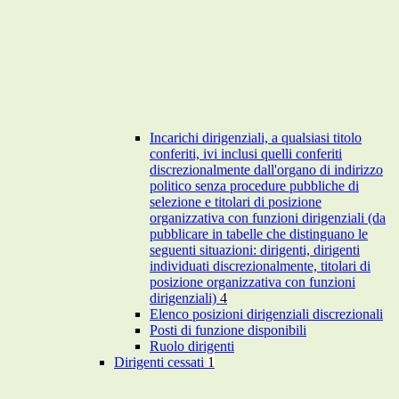
Incarichi dirigenziali, a qualsiasi titolo
conferiti, ivi inclusi quelli conferiti
discrezionalmente dall'organo di indirizzo
politico senza procedure pubbliche di
selezione e titolari di posizione
organizzativa con funzioni dirigenziali (da
pubblicare in tabelle che distinguano le
seguenti situazioni: dirigenti, dirigenti
individuati discrezionalmente, titolari di
posizione organizzativa con funzioni
dirigenziali)
4
Elenco posizioni dirigenziali discrezionali
Posti di funzione disponibili
Ruolo dirigenti
Dirigenti cessati
1