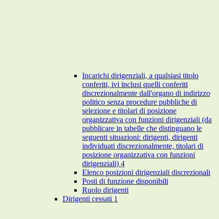
Incarichi dirigenziali, a qualsiasi titolo
conferiti, ivi inclusi quelli conferiti
discrezionalmente dall'organo di indirizzo
politico senza procedure pubbliche di
selezione e titolari di posizione
organizzativa con funzioni dirigenziali (da
pubblicare in tabelle che distinguano le
seguenti situazioni: dirigenti, dirigenti
individuati discrezionalmente, titolari di
posizione organizzativa con funzioni
dirigenziali)
4
Elenco posizioni dirigenziali discrezionali
Posti di funzione disponibili
Ruolo dirigenti
Dirigenti cessati
1