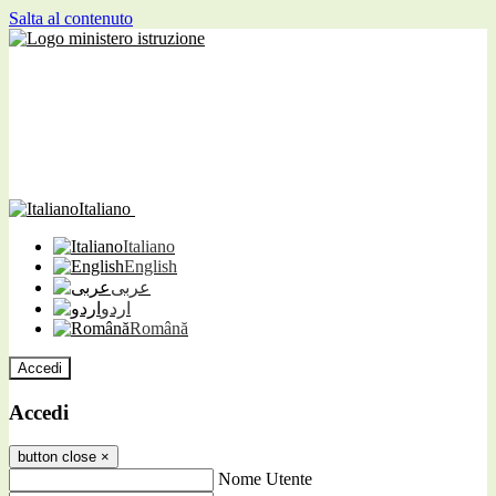
Salta al contenuto
Italiano
Italiano
English
عربى
اردو
Română
Accedi
Accedi
button close
×
Nome Utente