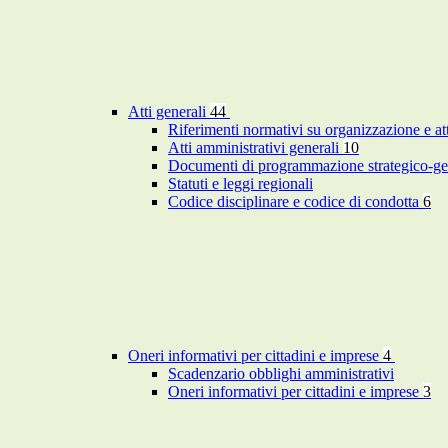
Atti generali
44
Riferimenti normativi su organizzazione e at
Atti amministrativi generali
10
Documenti di programmazione strategico-ge
Statuti e leggi regionali
Codice disciplinare e codice di condotta
6
Oneri informativi per cittadini e imprese
4
Scadenzario obblighi amministrativi
Oneri informativi per cittadini e imprese
3