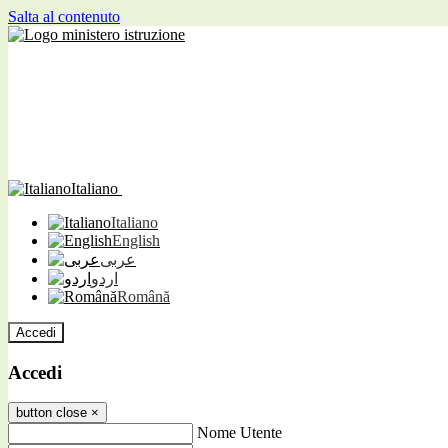
Salta al contenuto
Italiano
Italiano
English
عربى
اردو
Română
Accedi
Accedi
button close
×
Nome Utente