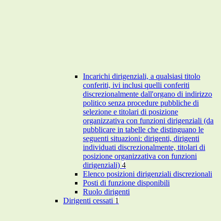
Incarichi dirigenziali, a qualsiasi titolo
conferiti, ivi inclusi quelli conferiti
discrezionalmente dall'organo di indirizzo
politico senza procedure pubbliche di
selezione e titolari di posizione
organizzativa con funzioni dirigenziali (da
pubblicare in tabelle che distinguano le
seguenti situazioni: dirigenti, dirigenti
individuati discrezionalmente, titolari di
posizione organizzativa con funzioni
dirigenziali)
4
Elenco posizioni dirigenziali discrezionali
Posti di funzione disponibili
Ruolo dirigenti
Dirigenti cessati
1