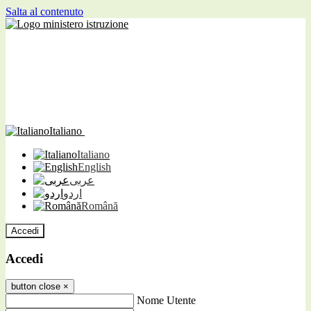
Salta al contenuto
Italiano
Italiano
English
عربى
اردو
Română
Accedi
Accedi
button close
×
Nome Utente