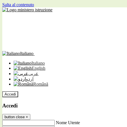
Salta al contenuto
Italiano
Italiano
English
عربى
اردو
Română
Accedi
Accedi
button close
×
Nome Utente