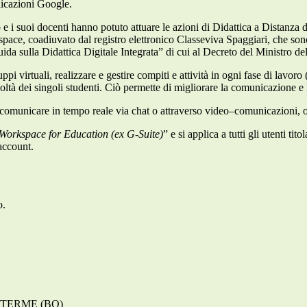
licazioni Google.
uto e i suoi docenti hanno potuto attuare le azioni di Didattica a Distanz
e, coadiuvato dal registro elettronico Classeviva Spaggiari, che sono or
a sulla Didattica Digitale Integrata” di cui al Decreto del Ministro de
i virtuali, realizzare e gestire compiti e attività in ogni fase di lavor
coltà dei singoli studenti. Ciò permette di migliorare la comunicazione e l
 comunicare in tempo reale via chat o attraverso video–comunicazioni, 
Workspace for Education (ex G-Suite)
” e si applica a tutti gli utenti ti
’account.
o.
NO TERME (BO)