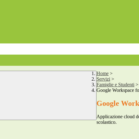
Home
>
Servizi
>
Famiglie e Studenti
>
Google Workspace fo
Google Works
Applicazione cloud de
scolastico.