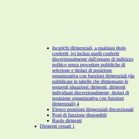
Incarichi dirigenziali, a qualsiasi titolo
conferiti, ivi inclusi quelli conferiti
discrezionalmente dall'organo di indirizzo
politico senza procedure pubbliche di
selezione e titolari di posizione
organizzativa con funzioni dirigenziali (da
pubblicare in tabelle che distinguano le
seguenti situazioni: dirigenti, dirigenti
individuati discrezionalmente, titolari di
posizione organizzativa con funzioni
dirigenziali)
4
Elenco posizioni dirigenziali discrezionali
Posti di funzione disponibili
Ruolo dirigenti
Dirigenti cessati
1