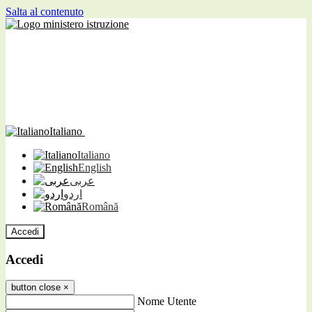
Salta al contenuto
Italiano
Italiano
English
عربى
اردو
Română
Accedi
Accedi
button close
×
Nome Utente