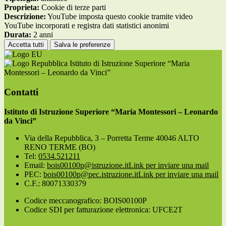
Proprieta:
Cookie di terze parti
Descrizione:
YouTube imposta questo cookie tramite video
YouTube incorporati e registra dati statistici anonimi
Durata:
2 anni
Accetta tutti
Salva le preferenze
Istituto di Istruzione Superiore “Maria
Montessori – Leonardo da Vinci”
Contatti
Istituto di Istruzione Superiore “Maria Montessori – Leonardo
da Vinci”
Via della Repubblica, 3 – Porretta Terme 40046 ALTO
RENO TERME (BO)
Tel:
0534.521211
Email:
bois00100p@istruzione.it
Link per inviare una mail
PEC:
bois00100p@pec.istruzione.it
Link per inviare una mail
C.F.: 80071330379
Codice meccanografico: BOIS00100P
Codice SDI per fatturazione elettronica: UFCE2T