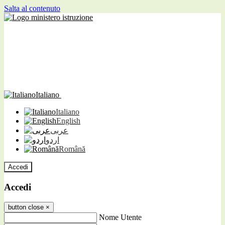
Salta al contenuto
Italiano
Italiano
English
عربى
اردو
Română
Accedi
Accedi
button close
×
Nome Utente