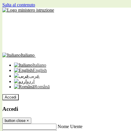
Salta al contenuto
Italiano
Italiano
English
عربى
اردو
Română
Accedi
Accedi
button close
×
Nome Utente