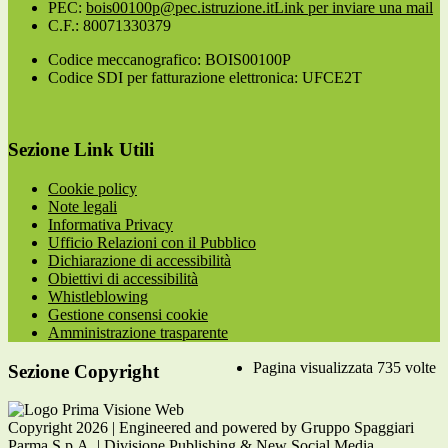
PEC:
bois00100p@pec.istruzione.it
Link per inviare una mail
C.F.: 80071330379
Codice meccanografico: BOIS00100P
Codice SDI per fatturazione elettronica: UFCE2T
Sezione Link Utili
Cookie policy
Note legali
Informativa Privacy
Ufficio Relazioni con il Pubblico
Dichiarazione di accessibilità
Obiettivi di accessibilità
Whistleblowing
Gestione consensi cookie
Amministrazione trasparente
Pagina visualizzata
735
volte
Sezione Copyright
Copyright 2026 | Engineered and powered by Gruppo Spaggiari
Parma S.p.A. | Divisione Publishing & New Social Media