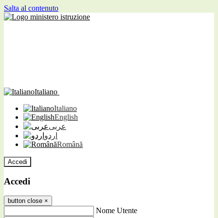
Salta al contenuto
Italiano
Italiano
English
عربى
اردو
Română
Accedi
Accedi
button close
×
Nome Utente