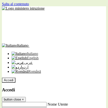
Salta al contenuto
Italiano
Italiano
English
عربى
اردو
Română
Accedi
Accedi
button close
×
Nome Utente