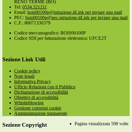
RENO TERME (BO)
Tel:
0534.521211
Email:
bois00100p@istruzione.it
Link per inviare una mail
PEC:
bois00100p@pec.istruzione.it
Link per inviare una mail
C.F.: 80071330379
Codice meccanografico: BOIS00100P
Codice SDI per fatturazione elettronica: UFCE2T
Sezione Link Utili
Cookie policy
Note legali
Informativa Privacy
Ufficio Relazioni con il Pubblico
Dichiarazione di accessibilità
Obiettivi di accessibilità
Whistleblowing
Gestione consensi cookie
Amministrazione trasparente
Pagina visualizzata
598
volte
Sezione Copyright