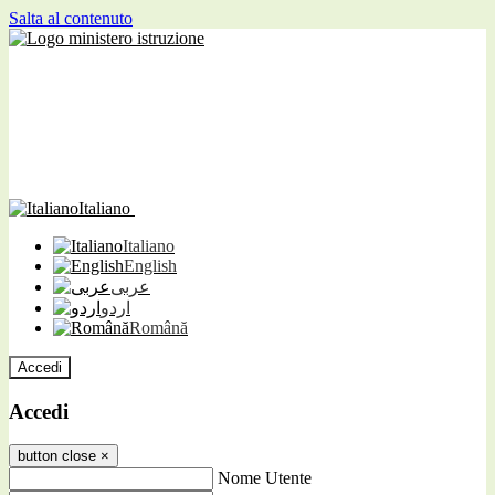
Salta al contenuto
Italiano
Italiano
English
عربى
اردو
Română
Accedi
Accedi
button close
×
Nome Utente