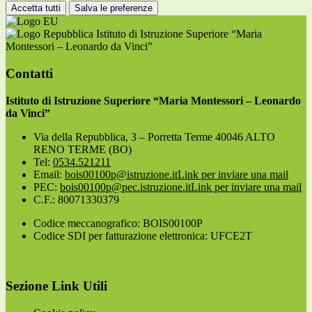
Accetta tutti
Salva le preferenze
Istituto di Istruzione Superiore “Maria
Montessori – Leonardo da Vinci”
Contatti
Istituto di Istruzione Superiore “Maria Montessori – Leonardo
da Vinci”
Via della Repubblica, 3 – Porretta Terme 40046 ALTO
RENO TERME (BO)
Tel:
0534.521211
Email:
bois00100p@istruzione.it
Link per inviare una mail
PEC:
bois00100p@pec.istruzione.it
Link per inviare una mail
C.F.: 80071330379
Codice meccanografico: BOIS00100P
Codice SDI per fatturazione elettronica: UFCE2T
Sezione Link Utili