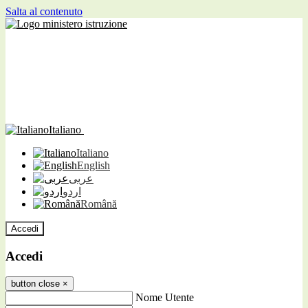
Salta al contenuto
Italiano
Italiano
English
عربى
اردو
Română
Accedi
Accedi
button close
×
Nome Utente