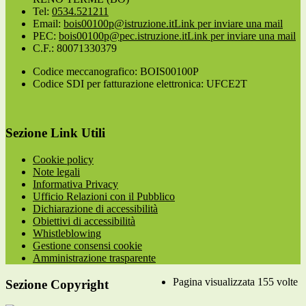
Tel:
0534.521211
Email:
bois00100p@istruzione.it
Link per inviare una mail
PEC:
bois00100p@pec.istruzione.it
Link per inviare una mail
C.F.: 80071330379
Codice meccanografico: BOIS00100P
Codice SDI per fatturazione elettronica: UFCE2T
Sezione Link Utili
Cookie policy
Note legali
Informativa Privacy
Ufficio Relazioni con il Pubblico
Dichiarazione di accessibilità
Obiettivi di accessibilità
Whistleblowing
Gestione consensi cookie
Amministrazione trasparente
Pagina visualizzata
155
volte
Sezione Copyright