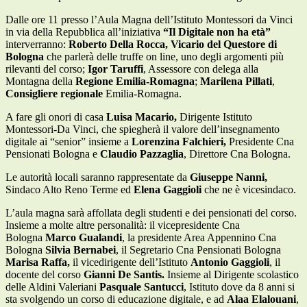
Dalle ore 11 presso l’Aula Magna dell’Istituto Montessori da Vinci
in via della Repubblica all’iniziativa
“Il Digitale non ha età”
interverranno:
Roberto Della Rocca, Vicario del Questore di
Bologna
che parlerà delle truffe on line, uno degli argomenti più
rilevanti del corso;
Igor Taruffi
, Assessore con delega alla
Montagna della
Regione Emilia-Romagna
;
Marilena Pillati
,
Consigliere regionale
Emilia-Romagna.
A fare gli onori di casa
Luisa Macario,
Dirigente Istituto
Montessori-Da Vinci, che spiegherà il valore dell’insegnamento
digitale ai “senior” insieme a
Lorenzina Falchieri,
Presidente Cna
Pensionati Bologna e
Claudio Pazzaglia
, Direttore Cna Bologna.
Le autorità locali saranno rappresentate da
Giuseppe Nanni,
Sindaco Alto Reno Terme ed
Elena Gaggioli
che ne è vicesindaco.
L’aula magna sarà affollata degli studenti e dei pensionati del corso.
Insieme a molte altre personalità: il vicepresidente Cna
Bologna
Marco Gualandi
, la presidente Area Appennino Cna
Bologna
Silvia Bernabei
, il Segretario Cna Pensionati Bologna
Marisa Raffa,
il vicedirigente dell’Istituto
Antonio Gaggioli
, il
docente del corso
Gianni De Santis.
Insieme al Dirigente scolastico
delle Aldini Valeriani
Pasquale Santucci
, Istituto dove da 8 anni si
sta svolgendo un corso di educazione digitale, e ad
Alaa Elalouani
,