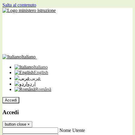
Salta al contenuto
Italiano
Italiano
English
عربى
اردو
Română
Accedi
Accedi
button close
×
Nome Utente