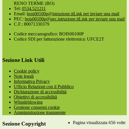
RENO TERME (BO)
Tel:
0534.521211
Email:
bois00100p@istruzione.it
Link per inviare una mail
PEC:
bois00100p@pec.istruzione.it
Link per inviare una mail
C.F.: 80071330379
Codice meccanografico: BOIS00100P
Codice SDI per fatturazione elettronica: UFCE2T
Sezione Link Utili
Cookie policy
Note legali
Informativa Privacy
Ufficio Relazioni con il Pubblico
Dichiarazione di accessibilità
Obiettivi di accessibilità
Whistleblowing
Gestione consensi cookie
Amministrazione trasparente
Pagina visualizzata
656
volte
Sezione Copyright