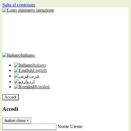
Salta al contenuto
Italiano
Italiano
English
عربى
اردو
Română
Accedi
Accedi
button close
×
Nome Utente