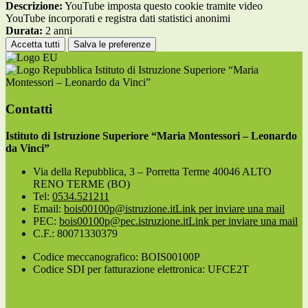
Descrizione:
YouTube imposta questo cookie tramite video
YouTube incorporati e registra dati statistici anonimi
Durata:
2 anni
Accetta tutti
Salva le preferenze
Istituto di Istruzione Superiore “Maria
Montessori – Leonardo da Vinci”
Contatti
Istituto di Istruzione Superiore “Maria Montessori – Leonardo
da Vinci”
Via della Repubblica, 3 – Porretta Terme 40046 ALTO
RENO TERME (BO)
Tel:
0534.521211
Email:
bois00100p@istruzione.it
Link per inviare una mail
PEC:
bois00100p@pec.istruzione.it
Link per inviare una mail
C.F.: 80071330379
Codice meccanografico: BOIS00100P
Codice SDI per fatturazione elettronica: UFCE2T