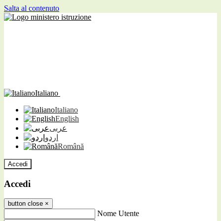
Salta al contenuto
Italiano
Italiano
English
عربى
اردو
Română
Accedi
Accedi
button close
×
Nome Utente