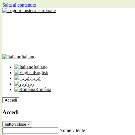
Salta al contenuto
Italiano
Italiano
English
عربى
اردو
Română
Accedi
Accedi
button close
×
Nome Utente