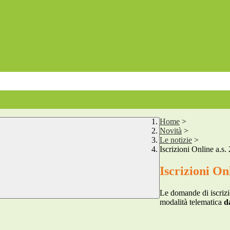
Home
>
Novità
>
Le notizie
>
Iscrizioni Online a.s
Iscrizioni On
Le domande di iscrizi
modalità telematica
d