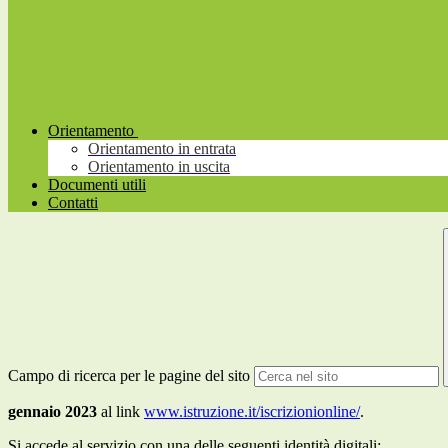
Orientamento
Orientamento in entrata
Orientamento in uscita
Documenti utili
Contatti
Campo di ricerca per le pagine del sito
gennaio 2023
al link
www.istruzione.it/iscrizionionline/
.
Si accede al servizio con una delle seguenti identità digitali: