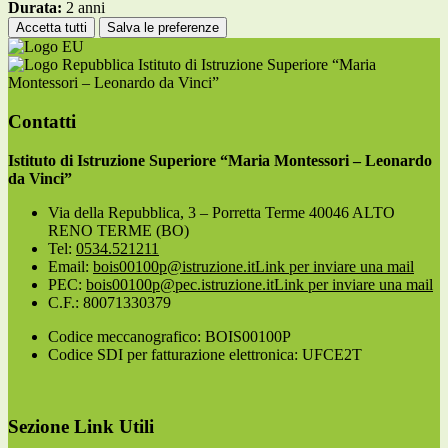
Durata:
2 anni
Accetta tutti
Salva le preferenze
Istituto di Istruzione Superiore “Maria
Montessori – Leonardo da Vinci”
Contatti
Istituto di Istruzione Superiore “Maria Montessori – Leonardo
da Vinci”
Via della Repubblica, 3 – Porretta Terme 40046 ALTO
RENO TERME (BO)
Tel:
0534.521211
Email:
bois00100p@istruzione.it
Link per inviare una mail
PEC:
bois00100p@pec.istruzione.it
Link per inviare una mail
C.F.: 80071330379
Codice meccanografico: BOIS00100P
Codice SDI per fatturazione elettronica: UFCE2T
Sezione Link Utili