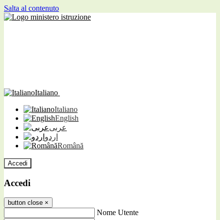
Salta al contenuto
Italiano
Italiano
English
عربى
اردو
Română
Accedi
Accedi
button close
×
Nome Utente