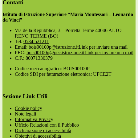
Contatti
Istituto di Istruzione Superiore “Maria Montessori – Leonardo
da Vinci”
Via della Repubblica, 3 – Porretta Terme 40046 ALTO
RENO TERME (BO)
Tel:
0534.521211
Email:
bois00100p@istruzione.it
Link per inviare una mail
PEC:
bois00100p@pec.istruzione.it
Link per inviare una mail
C.F.: 80071330379
Codice meccanografico: BOIS00100P
Codice SDI per fatturazione elettronica: UFCE2T
Sezione Link Utili
Cookie policy
Note legali
Informativa Privacy
Ufficio Relazioni con il Pubblico
Dichiarazione di accessibilità
Obiettivi di accessibilità