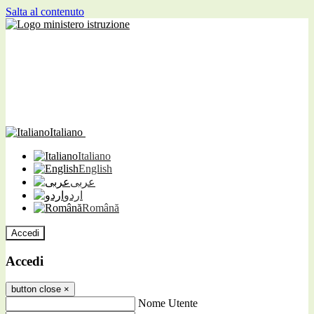
Salta al contenuto
Italiano
Italiano
English
عربى
اردو
Română
Accedi
Accedi
button close
×
Nome Utente