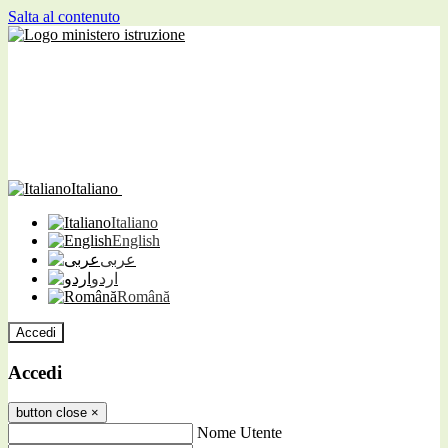
Salta al contenuto
Italiano
Italiano
English
عربى
اردو
Română
Accedi
Accedi
button close
×
Nome Utente