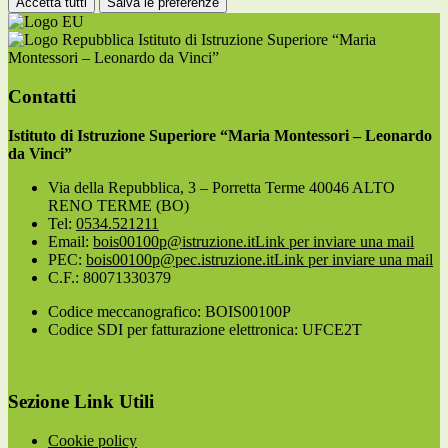
Accetta tutti
Salva le preferenze
Istituto di Istruzione Superiore “Maria
Montessori – Leonardo da Vinci”
Contatti
Istituto di Istruzione Superiore “Maria Montessori – Leonardo
da Vinci”
Via della Repubblica, 3 – Porretta Terme 40046 ALTO
RENO TERME (BO)
Tel:
0534.521211
Email:
bois00100p@istruzione.it
Link per inviare una mail
PEC:
bois00100p@pec.istruzione.it
Link per inviare una mail
C.F.: 80071330379
Codice meccanografico: BOIS00100P
Codice SDI per fatturazione elettronica: UFCE2T
Sezione Link Utili
Cookie policy