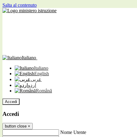
Salta al contenuto
Italiano
Italiano
English
عربى
اردو
Română
Accedi
Accedi
button close
×
Nome Utente