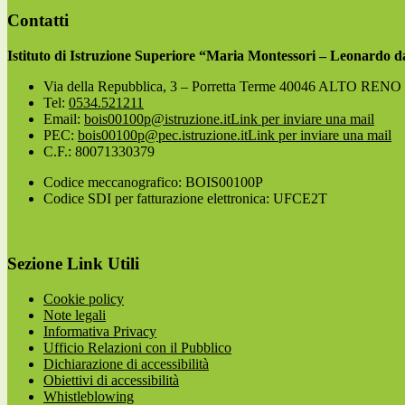
Contatti
Istituto di Istruzione Superiore “Maria Montessori – Leonardo d
Via della Repubblica, 3 – Porretta Terme 40046 ALTO RE
Tel:
0534.521211
Email:
bois00100p@istruzione.it
Link per inviare una mail
PEC:
bois00100p@pec.istruzione.it
Link per inviare una mail
C.F.: 80071330379
Codice meccanografico: BOIS00100P
Codice SDI per fatturazione elettronica: UFCE2T
Sezione Link Utili
Cookie policy
Note legali
Informativa Privacy
Ufficio Relazioni con il Pubblico
Dichiarazione di accessibilità
Obiettivi di accessibilità
Whistleblowing