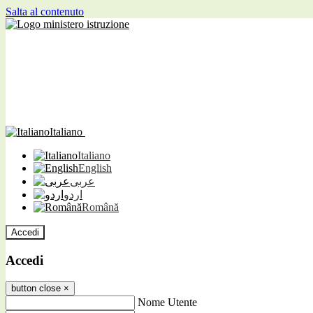
Salta al contenuto
Italiano
Italiano
English
عربى
اردو
Română
Accedi
Accedi
button close
×
Nome Utente